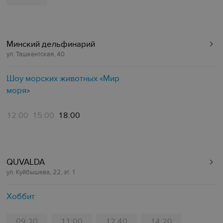
Минский дельфинарий
ул. Ташкентская, 40
Шоу морских животных «Мир
моря»
12:00
15:00
18:00
QUVALDA
ул. Куйбышева, 22, эт. 1
Хоббит
09:20
11:00
12:40
14:20