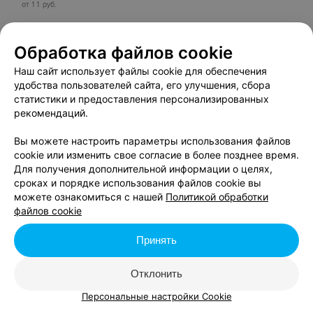
от 11 руб.
Обработка файлов cookie
Миньоны и монстры
мультфильм, фантастика, комедия; США 2026
Наш сайт использует файлы cookie для обеспечения
удобства пользователей сайта, его улучшения, сбора
13:00
18:50
статистики и предоставления персонализированных
рекомендаций.
от 15 руб.
от 17 руб.
Вы можете настроить параметры использования файлов
cookie или изменить свое согласие в более позднее время.
Смешарики сквозь вселенные
Для получения дополнительной информации о целях,
фантастика, комедия, приключения; Россия 2026
сроках и порядке использования файлов cookie вы
можете ознакомиться с нашей
Политикой обработки
16:30
файлов cookie
от 11 руб.
Принять
Отклонить
Quest Zone
Персональные настройки Cookie
ул. Куйбышева, 22, пом. 131