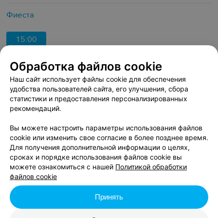
Фиеста
15:00
от 15 руб.
Обработка файлов cookie
23 AUGUST, SUNDAY
Наш сайт использует файлы cookie для обеспечения
удобства пользователей сайта, его улучшения, сбора
статистики и предоставления персонализированных
Белгосцирк
рекомендаций.
пр-т Независимости, 32
Вы можете настроить параметры использования файлов
Фиеста
cookie или изменить свое согласие в более позднее время.
Для получения дополнительной информации о целях,
сроках и порядке использования файлов cookie вы
17:00
можете ознакомиться с нашей
Политикой обработки
от 15 руб.
файлов cookie
Принять