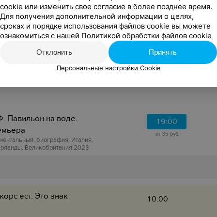
cookie или изменить свое согласие в более позднее время.
Для получения дополнительной информации о целях,
сроках и порядке использования файлов cookie вы можете
ознакомиться с нашей
Политикой обработки файлов cookie
корс ест. Это знак
10:00
Отклонить
Принять
Персональные настройки Cookie
корс ест. Это знак
10:00
. Павильон на воде.
19:00
емьера
от 35 руб.
ментальный, биография; Италия,
рланды, Великобритания 2023
корс ест. Это знак
10:00