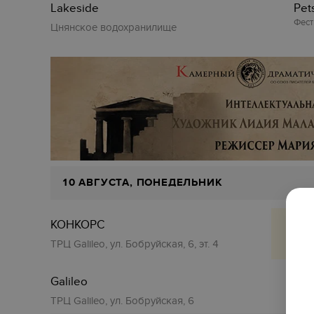
Lakeside
‎Pe
Фест
Цнянское водохранилище
10 АВГУСТА, ПОНЕДЕЛЬНИК
КОНКОРС
Кон
ТРЦ Galileo, ул. Бобруйская, 6, эт. 4
Galileo
Кон
ТРЦ Galileo, ул. Бобруйская, 6