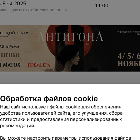
ts Fest 2025
11:00
иваль для всех любителей животных
Обработка файлов cookie
корс ест. Это знак
10:00
Наш сайт использует файлы cookie для обеспечения
удобства пользователей сайта, его улучшения, сбора
статистики и предоставления персонализированных
корс ест. Это знак
рекомендаций.
10:00
Вы можете настроить параметры использования файлов