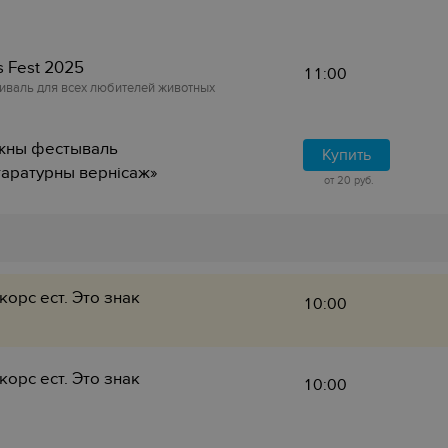
ts Fest 2025
11:00
иваль для всех любителей животных
жны фестываль
Купить
таратурны вернісаж»
от 20 руб.
корс ест. Это знак
10:00
корс ест. Это знак
10:00