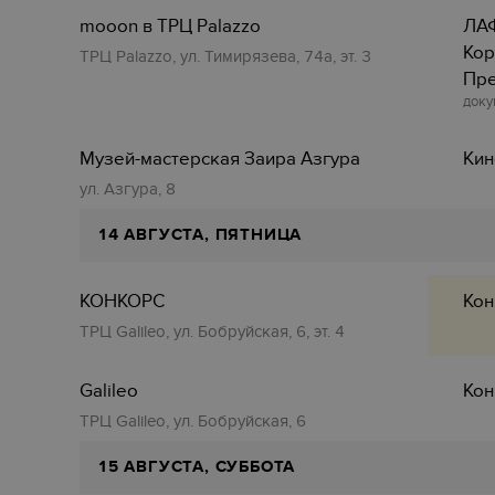
mooon в ТРЦ Palazzo
ЛАФ
Кор
ТРЦ Palazzo, ул. Тимирязева, 74а, эт. 3
Пр
доку
Музей-мастерская Заира Азгура
Ки
ул. Азгура, 8
14 АВГУСТА, ПЯТНИЦА
КОНКОРС
Кон
ТРЦ Galileo, ул. Бобруйская, 6, эт. 4
Galileo
Кон
ТРЦ Galileo, ул. Бобруйская, 6
15 АВГУСТА, СУББОТА