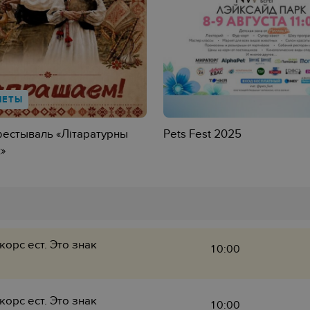
ЛЕТЫ
фестываль «Літаратурны
‎Pets Fest 2025
»
корс ест. Это знак
10:00
корс ест. Это знак
10:00