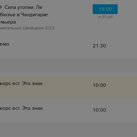
. Сила утопии: Ле
19:00
бюзье в Чандигархе.
от 35 руб.
емьера
ментальный; Швейцария 2023
немо
21:30
корс ест. Это знак
10:00
корс ест. Это знак
10:00