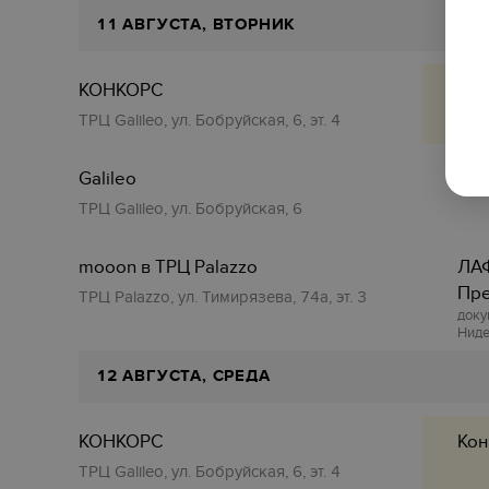
11 АВГУСТА, ВТОРНИК
КОНКОРС
Кон
ТРЦ Galileo, ул. Бобруйская, 6, эт. 4
Galileo
Кон
ТРЦ Galileo, ул. Бобруйская, 6
mooon в ТРЦ Palazzo
ЛАФ
Пр
ТРЦ Palazzo, ул. Тимирязева, 74а, эт. 3
доку
Ниде
12 АВГУСТА, СРЕДА
КОНКОРС
Кон
ТРЦ Galileo, ул. Бобруйская, 6, эт. 4