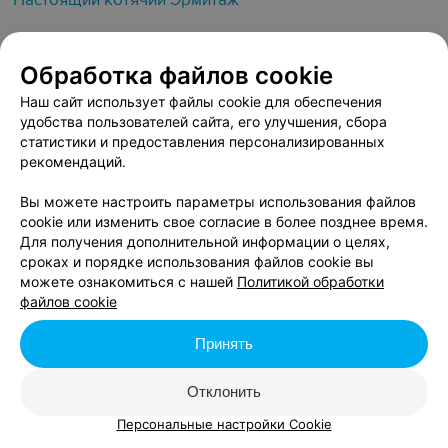
Настоящий котячий Эрмитаж
Купить
Обработка файлов cookie
от 13 руб.
Наш сайт использует файлы cookie для обеспечения
удобства пользователей сайта, его улучшения, сбора
14 ОКТЯБРЯ, СРЕДА
статистики и предоставления персонализированных
рекомендаций.
Настоящий котячий Эрмитаж
Вы можете настроить параметры использования файлов
cookie или изменить свое согласие в более позднее время.
Купить
Для получения дополнительной информации о целях,
сроках и порядке использования файлов cookie вы
от 13 руб.
можете ознакомиться с нашей
Политикой обработки
файлов cookie
15 ОКТЯБРЯ, ЧЕТВЕРГ
Принять
Настоящий котячий Эрмитаж
Отклонить
Купить
Персональные настройки Cookie
от 13 руб.