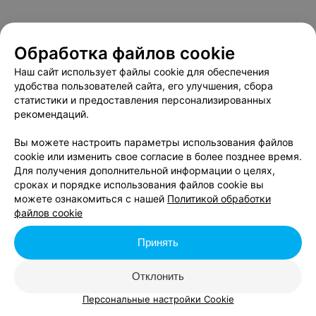
Обработка файлов cookie
23 ДЕКАБРЯ, СРЕДА
Наш сайт использует файлы cookie для обеспечения
удобства пользователей сайта, его улучшения, сбора
Мир Мороженого
статистики и предоставления персонализированных
рекомендаций.
12:00
Вы можете настроить параметры использования файлов
cookie или изменить свое согласие в более позднее время.
Для получения дополнительной информации о целях,
Мир Сладостей
сроках и порядке использования файлов cookie вы
можете ознакомиться с нашей
Политикой обработки
файлов cookie
18:00
Принять
26 ДЕКАБРЯ, СУББОТА
Отклонить
Персональные настройки Cookie
Мир Сладостей