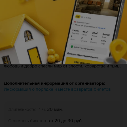
семьи по мотивам сказки Вильгельма Гауфа.
Когда-то давно, жил-был сказочник, который писал
историю о красавице со светлой душой и прекрасном
юноше с добрым открытым сердцем. Должны были они
влюбиться друг в друга и создать союз, разрушающий
все зло на земле. Но узнала про эту сказку страшная
злая ведьма и превратила девушку в гусыню, а юношу —
в горбуна. Долгие годы мальчик искал способ вернуть
себе облик, но только знакомство с Гусыней даст ему
ключ к разгадке. И как не старались силы зла, но чистая
любовь и добро спасли мир от злости, коварства и тьмы.
Дополнительная информация от организатора:
Информация о порядке и месте возвратов билетов
1 ч. 30 мин.
Длительность:
от 20 до 30 руб.
Стоимость билетов: