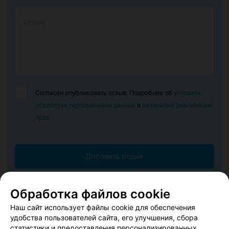
Согласен опубликовать отзыв. Подробнее об
условиях
обработки персональных данных
и
механизме реализации
прав
Добавить отзыв
Нажимая кнопку «Добавить отзыв», вы принимаете
условия
Обработка файлов cookie
Пользовательского соглашения
Наш сайт использует файлы cookie для обеспечения
удобства пользователей сайта, его улучшения, сбора
статистики и предоставления персонализированных