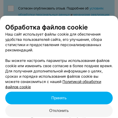
Согласен опубликовать отзыв. Подробнее об
условиях
обработки персональных данных
и
механизме реализации
прав
Обработка файлов cookie
Наш сайт использует файлы cookie для обеспечения
удобства пользователей сайта, его улучшения, сбора
Добавить отзыв
статистики и предоставления персонализированных
рекомендаций.
Нажимая кнопку «Добавить отзыв», вы принимаете
условия
Вы можете настроить параметры использования файлов
Пользовательского соглашения
cookie или изменить свое согласие в более позднее время.
Для получения дополнительной информации о целях,
сроках и порядке использования файлов cookie вы
Afisha.relax.by представляет вашему вниманию «Квест для
можете ознакомиться с нашей
Политикой обработки
детей «‎Миньоны: Грювитация»‎». У нас вы можете ознакомиться
файлов cookie
с отзывами, кратким описанием, стоимостью входа, оставить
свой отзыв и проголосовать за него. Также вы можете
Принять
посмотреть фото и получить информацию о «Квест для детей
«‎Миньоны: Грювитация»‎». Стоимость, расписание и онлайн-
запись на квест - у нас. Выбирайте квест, чтобы сходить семьей
Отклонить
или с друзьями в Минске, и получайте незабываемые эмоции.