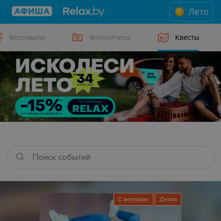
Лето
Фестивали
Фотоотчеты
Квесты
С актерами
Детям