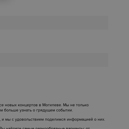
рсе новых концертов в Могилеве. Мы не только
ам больше узнать о грядущем событии.
, и мы с удовольствием поделимся информацией о них.
 Вы найдете самые разнообразные варианты: от