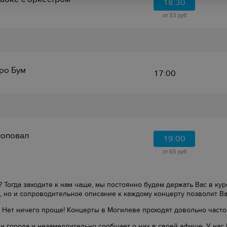
18:30
от 33 руб.
ро Бум
17:00
оповал
19:00
от 65 руб.
 Тогда заходите к нам чаще, мы постоянно будем держать Вас в ку
, но и сопроводительное описание к каждому концерту позволит В
 Нет ничего проще! Концерты в Могилеве проходят довольно часто
и города и незамедлительно сообщает о них в своей афише. У нас