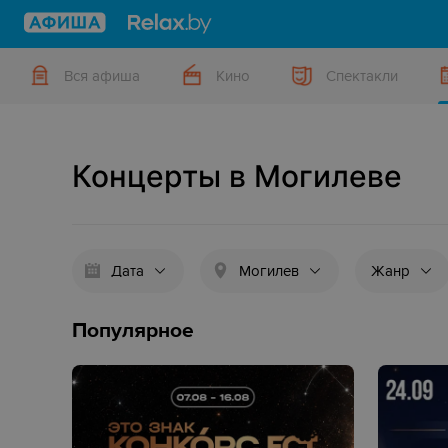
Вся афиша
Кино
Спектакли
Концерты в Могилеве
Дата
Могилев
Жанр
Популярное