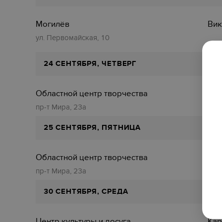
Могилёв
Вик
ул. Первомайская, 10
24 СЕНТЯБРЯ, ЧЕТВЕРГ
Областной центр творчества
Муз
пр-т Мира, 23а
25 СЕНТЯБРЯ, ПЯТНИЦА
Областной центр творчества
Фак
пр-т Мира, 23а
30 СЕНТЯБРЯ, СРЕДА
Центр культуры и досуга
Кар