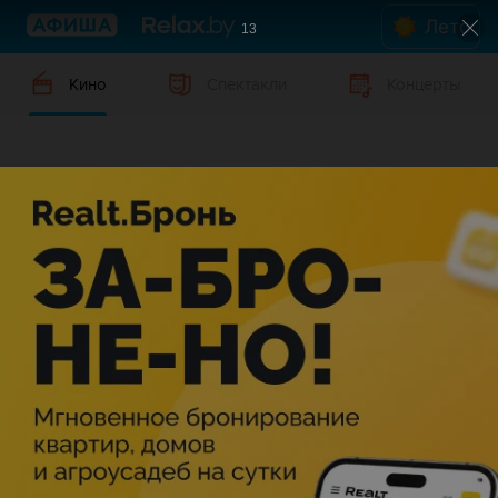
Лето
13
Кино
Спектакли
Концерты
Кино в Могилеве
Дата
Могилев
Жанр
В данном городе нет событий,
удовлетворяющих условиям фильтра.