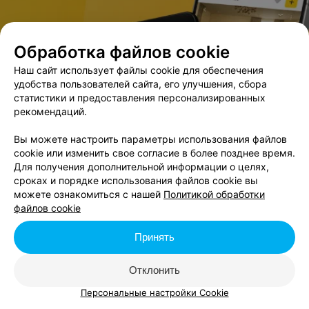
Поход в кино одно из любимых развлечений и взрослых, и
детей. Куда пойти смотреть кино в Могилеве? Ответ на этот и
другие вопросы о кино в этом разделе.
Обработка файлов cookie
Вся справочная информация о кинотеатрах: адреса и
телефоны, расписание сеансов, отзывы посетителей. А также
Наш сайт использует файлы cookie для обеспечения
новости из мира кино, рецензии на фильмы, комментарии
удобства пользователей сайта, его улучшения, сбора
зрителей, трейлеры и анонсы ближайших премьер.
статистики и предоставления персонализированных
Где посмотреть фильм в 3D, что идет в «Ветразе», а что в
рекомендаций.
«Космосе», где есть детские сеансы — об этом и много другом
вы узнаете из киноафиши.
Вы можете настроить параметры использования файлов
cookie или изменить свое согласие в более позднее время.
Вам понравился фильм? Вы считаете, что самый лучший
Для получения дополнительной информации о целях,
совместный просмотр с друзьями можно устроить только в
сроках и порядке использования файлов cookie вы
одном кинотеатре? Оставьте свое мнение, поделитесь
информацией с остальными пользователями.
можете ознакомиться с нашей
Политикой обработки
файлов cookie
Все кино Могилева на одной странице — киноафиша relax.by.
Принять
Отклонить
Персональные настройки Cookie