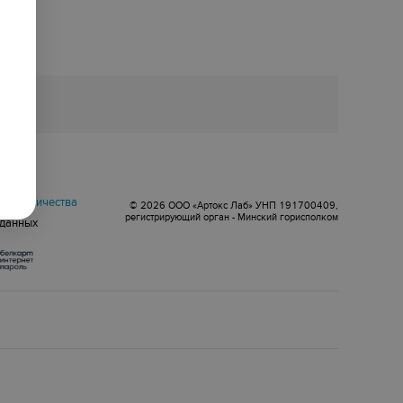
оговор
сотрудничества
© 2026 ООО «Артокс Лаб» УНП 191700409,
регистрирующий орган - Минский горисполком
 данных