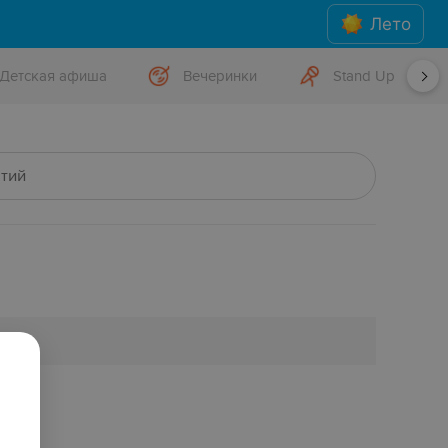
Лето
Детская афиша
Вечеринки
Stand Up