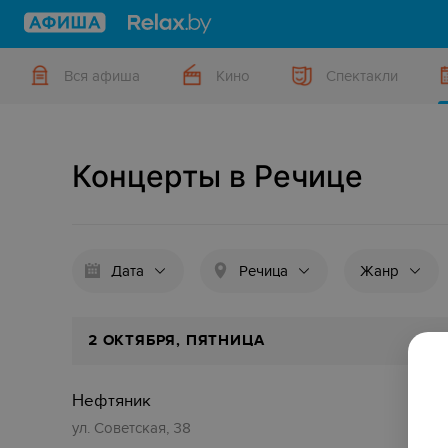
Вся афиша
Кино
Спектакли
Концерты в Речице
Дата
Речица
Жанр
2 ОКТЯБРЯ, ПЯТНИЦА
Нефтяник
Ден
ул. Советская, 38