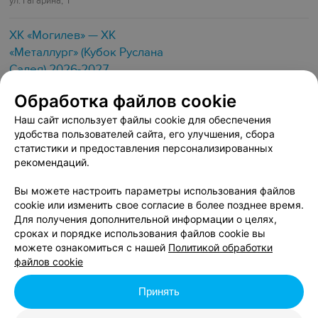
ул. Гагарина, 1
ХК «Могилев» — ХК
«Металлург» (Кубок Руслана
Салея) 2026-2027
Обработка файлов cookie
18:30
Наш сайт использует файлы cookie для обеспечения
от 9 руб.
удобства пользователей сайта, его улучшения, сбора
статистики и предоставления персонализированных
рекомендаций.
16 АВГУСТА, ВОСКРЕСЕНЬЕ
Вы можете настроить параметры использования файлов
Палац спорту
cookie или изменить свое согласие в более позднее время.
ул. Гагарина, 1
Для получения дополнительной информации о целях,
сроках и порядке использования файлов cookie вы
можете ознакомиться с нашей
Политикой обработки
ХК «‎Могилев» — ХК «‎Химик»
файлов cookie
(Кубок Руслана Салея) 2026-
2027
Принять