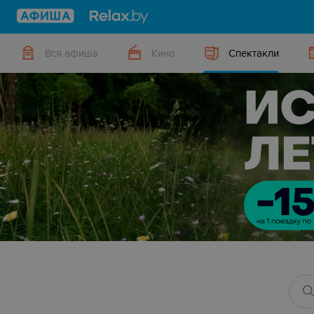
Вся афиша
Кино
Спектакли