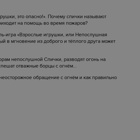
грушки, это опасно!». Почему спички называют
риходит на помощь во время пожаров?
кль-игра «Взрослые игрушки, или Непослушная
рый в мгновение из доброго и тёплого друга может
ворам непослушной Спички, разводят огонь на
 спешат отважные борцы с огнём…
 неосторожное обращение с огнём и как правильно