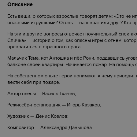
Описание
Есть вещи, о которых взрослые говорят детям: «Это не и
опасными игрушками? Огонь — наш враг или друг? Кто п
На эти и другие вопросы отвечает поучительный спекта
Спичка» — история о том, как опасны игры с огнём, кото
превратиться в страшного врага.
Мальчик Тёма, кот Антошка и пёс Рони, поддавшись уго
балконе своей квартиры. Начинается пожар. На помощь
На собственном опыте герои понимают, к чему приводит
вести себя при пожаре.
Автор пьесы — Василь Ткачёв;
Режиссёр-постановщик — Игорь Казаков;
Художник — Денис Козлов;
Композитор — Александра Даньшова.