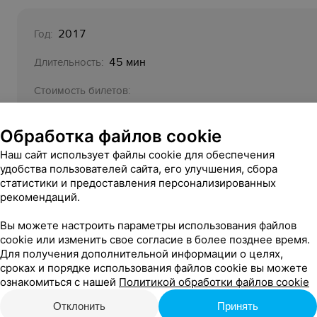
2017
Год:
45 мин
Длительность:
Стоимость билетов:
10,50 руб.
Обработка файлов cookie
0+
Возрастное ограничение:
Наш сайт использует файлы cookie для обеспечения
Организатор:
удобства пользователей сайта, его улучшения, сбора
Учреждение культуры «Заслуженный коллектив Респу
статистики и предоставления персонализированных
рекомендаций.
кукол»
УНП 700028477
Вы можете настроить параметры использования файлов
cookie или изменить свое согласие в более позднее время.
Relaх.by (Компания) не является продавцом билетов:
Для получения дополнительной информации о целях,
Функции Компании ограничиваются исключительно 
сроках и порядке использования файлов cookie вы можете
ознакомиться с нашей
Политикой обработки файлов cookie
Отклонить
Принять