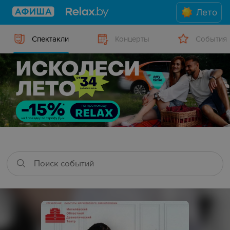
Лето
Спектакли
Концерты
События