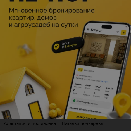
Описание
Маленькая девочка Дюймовочка отправляется на
поиски счастья, встречаясь по дороге с разными
героями, которые счастливы каждый по-своему. И
только самопожертвование, преданность и настоящая
дружба помогают ей найти своё счастье.
Автор — Ханс Кристиан Андерсен;
Авторы пьесы — Валентин Климовский и Борис Заходер;
Адаптация и постановка — Наталья Бочкарёва;