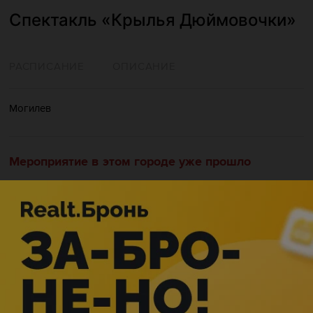
Спектакль «‎Крылья Дюймовочки»‎
РАСПИСАНИЕ
ОПИСАНИЕ
Могилев
Мероприятие в этом городе уже прошло