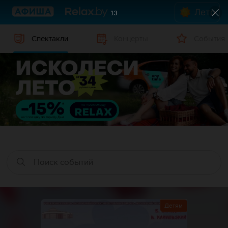
Лето
12
Спектакли
Концерты
События
Детям