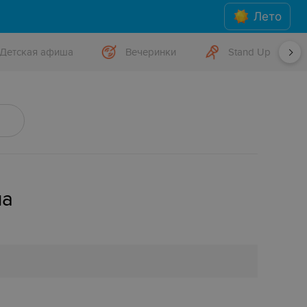
Лето
Детская афиша
Вечеринки
Stand Up
ша