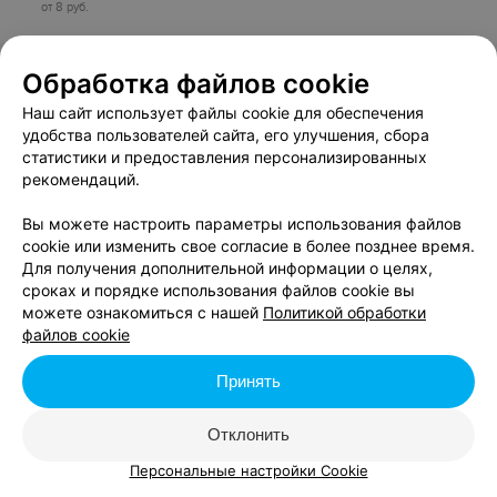
от 8 руб.
23 СЕНТЯБРЯ, СРЕДА
Обработка файлов cookie
Наш сайт использует файлы cookie для обеспечения
Страна мини
удобства пользователей сайта, его улучшения, сбора
пр-т Независимости, 25
статистики и предоставления персонализированных
рекомендаций.
Музей архитектурных
Вы можете настроить параметры использования файлов
миниатюр «Страна мини»
cookie или изменить свое согласие в более позднее время.
Для получения дополнительной информации о целях,
Купить
сроках и порядке использования файлов cookie вы
можете ознакомиться с нашей
Политикой обработки
от 8 руб.
файлов cookie
24 СЕНТЯБРЯ, ЧЕТВЕРГ
Принять
Страна мини
Отклонить
пр-т Независимости, 25
Персональные настройки Cookie