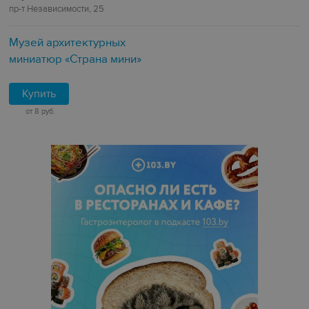
пр-т Независимости, 25
Музей архитектурных
миниатюр «Страна мини»
Купить
от 8 руб.