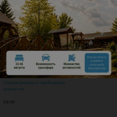
ул. Притыцкого, 27
Тренажерный зал в Ледовом
Дворце спорта
09:00
от 5.50 руб.
РЦОП по водным видам спорта
ул. Харьковская, 8
Секция дневного пребывания
для детей
09:00