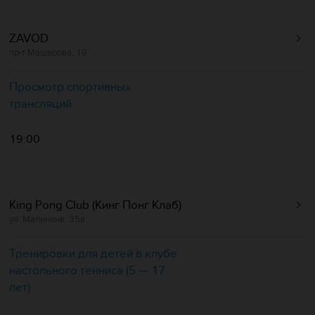
ZAVOD
пр-т Машерова, 19
Просмотр спортивных
трансляций
19:00
King Pong Club (Кинг Понг Клаб)
ул. Малинина, 35а
Тренировки для детей в клубе
настольного тенниса (5 — 17
лет)