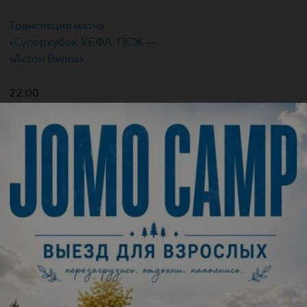
Трансляция матча
«Суперкубок УЕФА. ПСЖ —
«Астон Вилла»
22:00
Белый Лев
пр-т Машерова, 17/3
Ночной бильярд
23:00
Ледовый дворец спорта