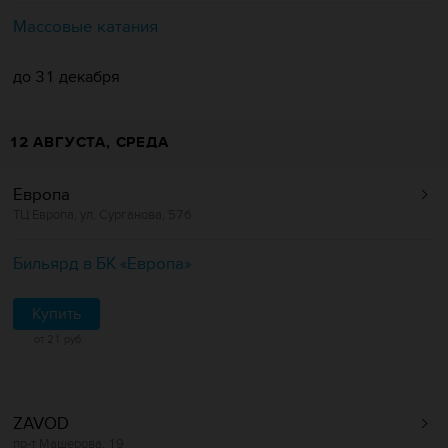
Массовые катания
до 31 декабря
12 АВГУСТА, СРЕДА
Европа
ТЦ Европа, ул. Сурганова, 57б
Бильярд в БК «Европa»
Купить
от 21 руб.
ZAVOD
пр-т Машерова, 19