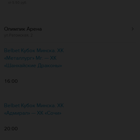
от 5.50 руб.
Олимпик Арена
ул.Ратомская, 2
Belbet Кубок Минска. ХК
«Металлург» Мг. — ХК
«Шанхайские Драконы»
16:00
Belbet Кубок Минска. ХК
«Адмирал» — ХК «Сочи»
20:00