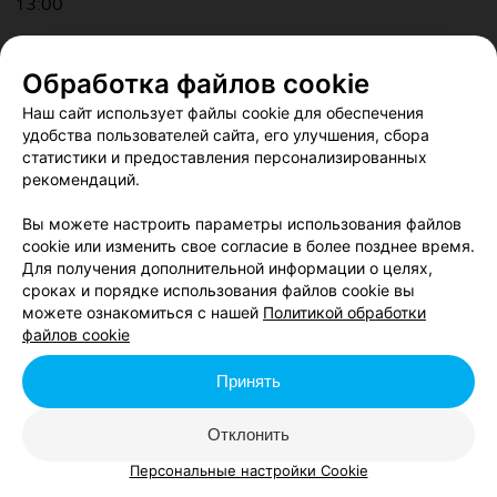
13:00
Обработка файлов cookie
Belbet Кубок Минска. ХК
Наш сайт использует файлы cookie для обеспечения
«Динамо-Минск» — ХК
удобства пользователей сайта, его улучшения, сбора
«Металлург» Мг.
статистики и предоставления персонализированных
рекомендаций.
17:00
Вы можете настроить параметры использования файлов
cookie или изменить свое согласие в более позднее время.
Для получения дополнительной информации о целях,
сроках и порядке использования файлов cookie вы
Чижовка-Арена
можете ознакомиться с нашей
Политикой обработки
ул. Ташкентская, 19
файлов cookie
Массовые катания
Принять
до 31 декабря
Отклонить
Персональные настройки Cookie