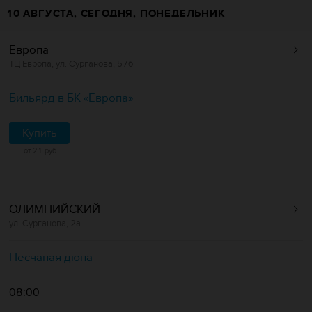
10 АВГУСТА, СЕГОДНЯ, ПОНЕДЕЛЬНИК
Европа
ТЦ Европа, ул. Сурганова, 57б
Бильярд в БК «Европa»
Купить
от 21 руб.
ОЛИМПИЙСКИЙ
ул. Сурганова, 2а
Песчаная дюна
08:00