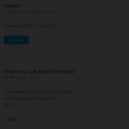
Европа
ТЦ Европа, ул. Сурганова, 57б
Бильярд в БК «Европa»
Купить
от 21 руб.
King Pong Club (Кинг Понг Клаб)
ул. Малинина, 35а
Тренировки для детей в клубе
настольного тенниса (5 — 17
лет)
17:00