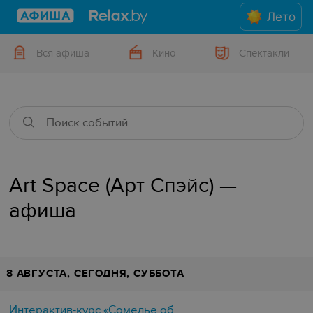
Лето
Вся афиша
Кино
Спектакли
Art Space (Арт Спэйс) —
афиша
8 АВГУСТА, СЕГОДНЯ, СУББОТА
Интерактив-курс «Сомелье об