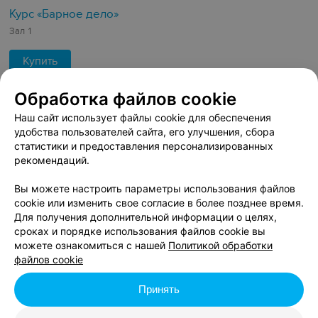
Курс «Барное дело»
Зал 1
Купить
от 950 руб.
Обработка файлов cookie
Наш сайт использует файлы cookie для обеспечения
удобства пользователей сайта, его улучшения, сбора
Курс «Бариста»
статистики и предоставления персонализированных
Зал 2
рекомендаций.
Купить
Вы можете настроить параметры использования файлов
от 550 руб.
cookie или изменить свое согласие в более позднее время.
Для получения дополнительной информации о целях,
сроках и порядке использования файлов cookie вы
можете ознакомиться с нашей
Политикой обработки
Воскресное гостеприимство от
файлов cookie
школы барного дела
Принять
Купить