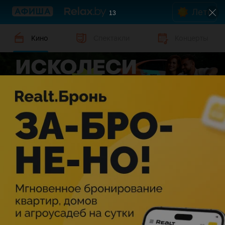
Лето
13
Кино
Спектакли
Концерты
Киноафиша Новополоцка
Дата
Новополоцк
Жанр