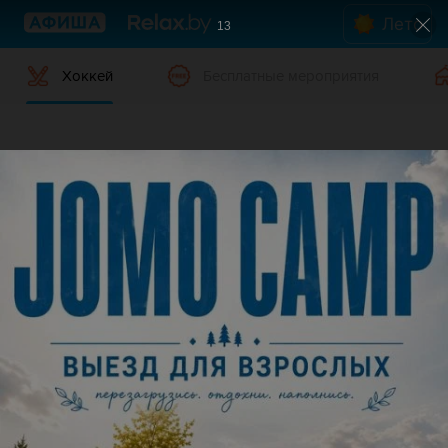
Лето
13
Хоккей
Бесплатные мероприятия
Хоккей в Калинковичах
Дата
Калинковичи
В данном городе нет событий,
удовлетворяющих условиям фильтра.