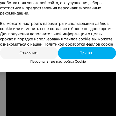
+375 29 186 78 25
столами, позвонив по номеру
(ко
удобства пользователей сайта, его улучшения, сбора
статистики и предоставления персонализированных
рекомендаций.
Организатор:
ООО «‎Музыкальная медиакомпания»
Вы можете настроить параметры использования файлов
УНП 193638167
cookie или изменить свое согласие в более позднее время.
Для получения дополнительной информации о целях,
сроках и порядке использования файлов cookie вы можете
ознакомиться с нашей
Политикой обработки файлов cookie
Видео
Отклонить
Принять
Персональные настройки Cookie