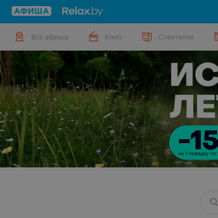
Вся афиша
Кино
Спектакли