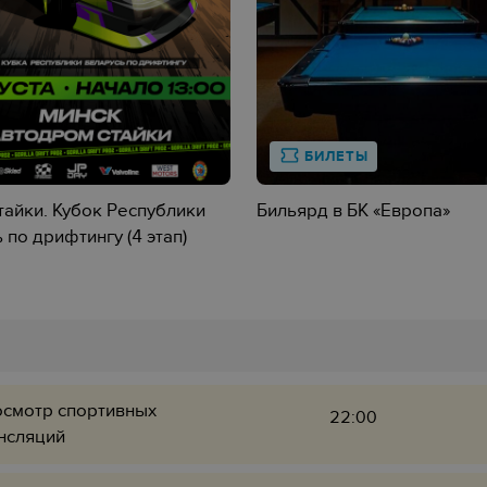
БИЛЕТЫ
айки. Кубок Республики
Бильярд в БК «Европa»
 по дрифтингу (4 этап)
смотр спортивных
22:00
нсляций