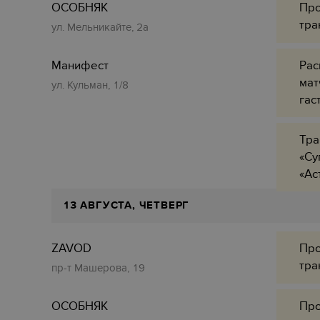
ОСОБНЯК
Про
тра
ул. Мельникайте, 2а
Манифест
Рас
мат
ул. Кульман, 1/8
гас
Тра
«Су
«Ас
13 АВГУСТА, ЧЕТВЕРГ
ZAVOD
Про
тра
пр-т Машерова, 19
ОСОБНЯК
Про