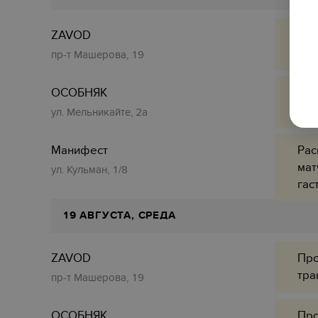
ZAVOD
Про
тра
пр-т Машерова, 19
ОСОБНЯК
Про
тра
ул. Мельникайте, 2а
Манифест
Рас
мат
ул. Кульман, 1/8
гас
19 АВГУСТА, СРЕДА
ZAVOD
Про
тра
пр-т Машерова, 19
ОСОБНЯК
Про