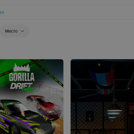
ол
Место