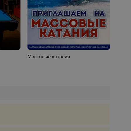
Массовые катания
Песча