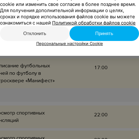
cookie или изменить свое согласие в более позднее время.
Для получения дополнительной информации о целях,
смотр спортивных
сроках и порядке использования файлов cookie вы можете
05:30
нсляций
ознакомиться с нашей
Политикой обработки файлов cookie
Отклонить
Принять
смотр спортивных
05:30
Персональные настройки Cookie
нсляций
писание футбольных
17:00
чей по футболу в
тросквере «Манифест»
смотр спортивных
22:00
нсляций
смотр спортивных