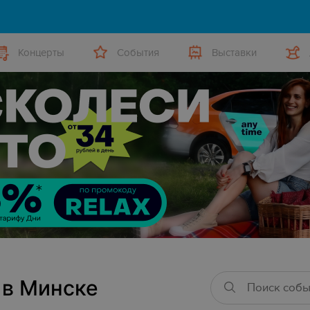
Концерты
События
Выставки
 в Минске