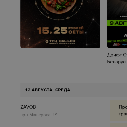
Дрифт Ст
Беларусь
12 АВГУСТА, СРЕДА
ZAVOD
Про
тра
пр-т Машерова, 19