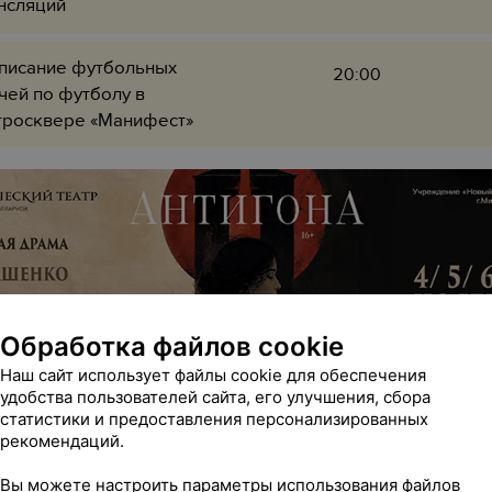
нсляций
писание футбольных
20:00
чей по футболу в
тросквере «Манифест»
Обработка файлов cookie
Наш сайт использует файлы cookie для обеспечения
нсляция матча «Лига
20:00
удобства пользователей сайта, его улучшения, сбора
ференция УЕФА. Динамо-
статистики и предоставления персонализированных
ск/Брага (Португалия)»
рекомендаций.
Вы можете настроить параметры использования файлов