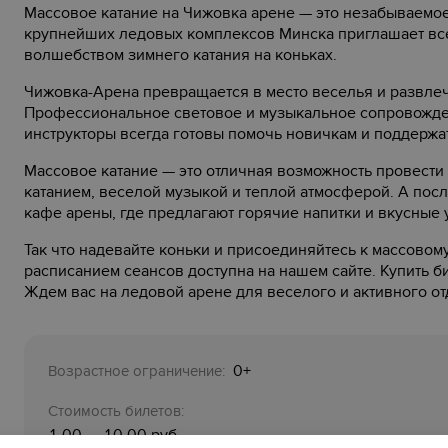
Массовое катание на Чижовка арене — это незабываемо
крупнейших ледовых комплексов Минска приглашает все
волшебством зимнего катания на коньках.
Чижовка-Арена превращается в место веселья и развлеч
Профессиональное световое и музыкальное сопровожде
инструкторы всегда готовы помочь новичкам и поддержа
Массовое катание — это отличная возможность провести
катанием, веселой музыкой и теплой атмосферой. А посл
кафе арены, где предлагают горячие напитки и вкусные
Так что надевайте коньки и присоединяйтесь к массово
расписанием сеансов доступна на нашем сайте. Купить б
Ждем вас на ледовой арене для веселого и активного от
0+
Возрастное ограничение:
Стоимость билетов:
1,00 — 10,00 руб.