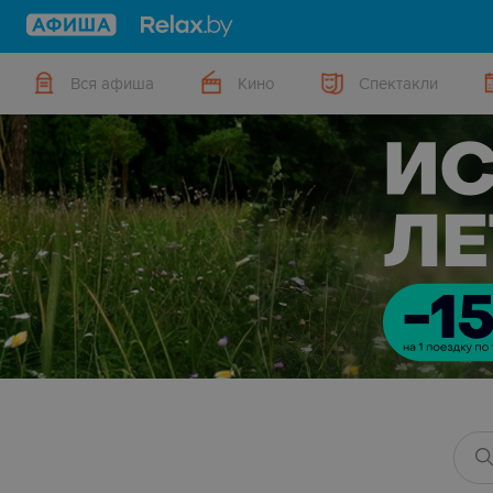
Вся афиша
Кино
Спектакли