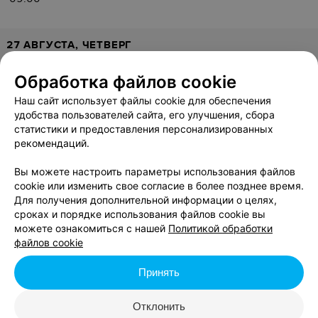
27 АВГУСТА, ЧЕТВЕРГ
Обработка файлов cookie
Секция дневного пребывания для
детей
Наш сайт использует файлы cookie для обеспечения
удобства пользователей сайта, его улучшения, сбора
статистики и предоставления персонализированных
09:00
рекомендаций.
Вы можете настроить параметры использования файлов
cookie или изменить свое согласие в более позднее время.
Для получения дополнительной информации о целях,
28 АВГУСТА, ПЯТНИЦА
сроках и порядке использования файлов cookie вы
можете ознакомиться с нашей
Политикой обработки
Секция дневного пребывания для
файлов cookie
детей
Принять
09:00
Отклонить