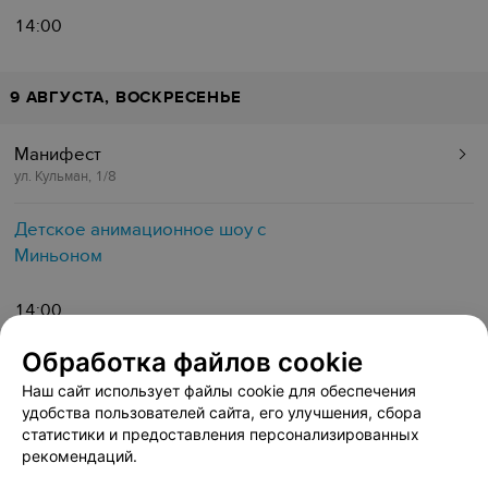
14:00
9 АВГУСТА, ВОСКРЕСЕНЬЕ
Манифест
ул. Кульман, 1/8
Детское анимационное шоу с
Миньоном
14:00
Обработка файлов cookie
15 АВГУСТА, СУББОТА
Наш сайт использует файлы cookie для обеспечения
удобства пользователей сайта, его улучшения, сбора
статистики и предоставления персонализированных
Манифест
рекомендаций.
ул. Кульман, 1/8