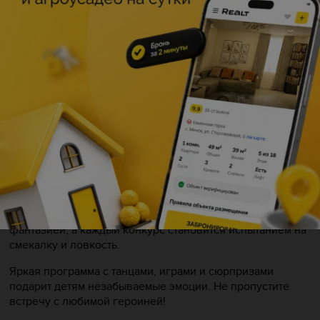
Описание
Эбигейл — та, кто знает, как превратить обычный день в
настоящее приключение. Вместе с ней ребята
отправятся в мир, где реальность переплетается с
фантазией, а каждый конкурс становится испытанием на
смекалку и ловкость.
Яркая программа с танцами, играми и сюрпризами
подарит детям незабываемые эмоции. Не пропустите
встречу с любимой героиней!