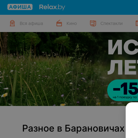
Вся афиша
Кино
Спектакли
Разное в Барановичах