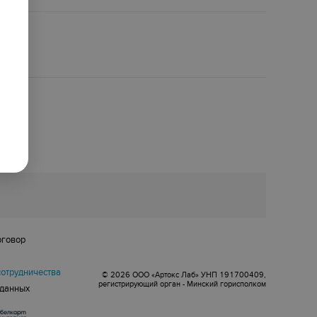
оговор
сотрудничества
© 2026 ООО «Артокс Лаб» УНП 191700409,
регистрирующий орган - Минский горисполком
 данных