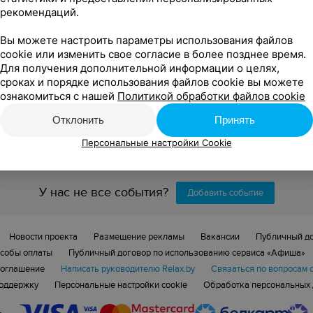
рекомендаций.
Вы можете настроить параметры использования файлов
cookie или изменить свое согласие в более позднее время.
Для получения дополнительной информации о целях,
сроках и порядке использования файлов cookie вы можете
ознакомиться с нашей
Политикой обработки файлов cookie
яющих условиям фильтра.
Отклонить
Принять
Персональные настройки Cookie
У нас не все события?
Добавить событие
Новости проекта
Размещение рекламы
Вакансии
Публичный д
собы оплаты
Публичный договор по использованию сервиса «Афиша»
соглашение
Написать руководителю Relax.by
Связаться по вопросам 
поддержку
Персональные настройки cookie
Обработка персональных