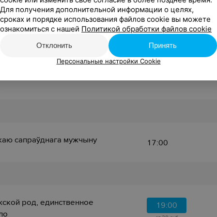
Для получения дополнительной информации о целях,
сроках и порядке использования файлов cookie вы можете
ознакомиться с нашей
Политикой обработки файлов cookie
Отклонить
Принять
БИЛЕТЫ
Персональные настройки Cookie
апраўднага мужчыну
Мужской род, единственное
аю сапраўднага мужчыну
17:00
ской род, единственное
19:00
ло‎