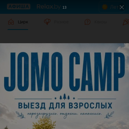
Лето
13
Цирк
Разное
Квизы
Цирк в Молодечно
Дата
Молодечно
В данном городе нет событий,
удовлетворяющих условиям фильтра.