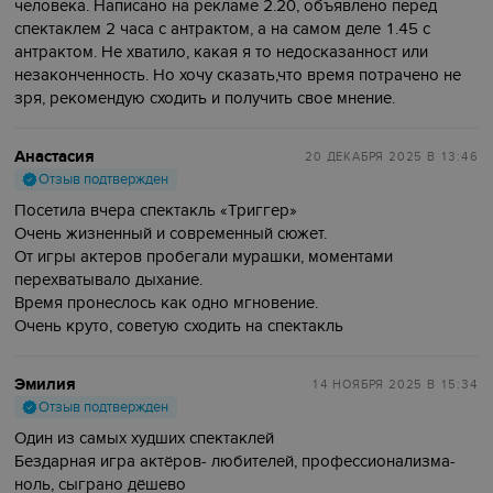
человека. Написано на рекламе 2.20, объявлено перед
спектаклем 2 часа с антрактом, а на самом деле 1.45 с
антрактом. Не хватило, какая я то недосказанност или
незаконченность. Но хочу сказать,что время потрачено не
зря, рекомендую сходить и получить свое мнение.
Анастасия
20 ДЕКАБРЯ 2025
В 13:46
Отзыв подтвержден
Посетила вчера спектакль «Триггер»
Очень жизненный и современный сюжет.
От игры актеров пробегали мурашки, моментами
перехватывало дыхание.
Время пронеслось как одно мгновение.
Очень круто, советую сходить на спектакль
Эмилия
14 НОЯБРЯ 2025
В 15:34
Отзыв подтвержден
Один из самых худших спектаклей
Бездарная игра актёров- любителей, профессионализма-
ноль, сыграно дёшево