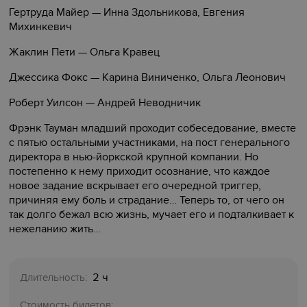
Гертруда Майер — Инна Здольникова, Евгения
Михинкевич
Жаклин Пети — Ольга Кравец
Джессика Фокс — Карина Виниченко, Ольга Леонович
Роберт Уилсон — Андрей Неводничик
Фрэнк Тауман младший проходит собеседование, вместе
с пятью остальными участниками, на пост генерального
директора в нью-йоркской крупной компании. Но
постепенно к нему приходит осознание, что каждое
новое задание вскрывает его очередной триггер,
причиняя ему боль и страдание… Теперь то, от чего он
так долго бежал всю жизнь, мучает его и подталкивает к
нежеланию жить…
2 ч
Длительность:
Стоимость билетов: