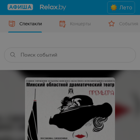
Лето
Спектакли
Концерты
События