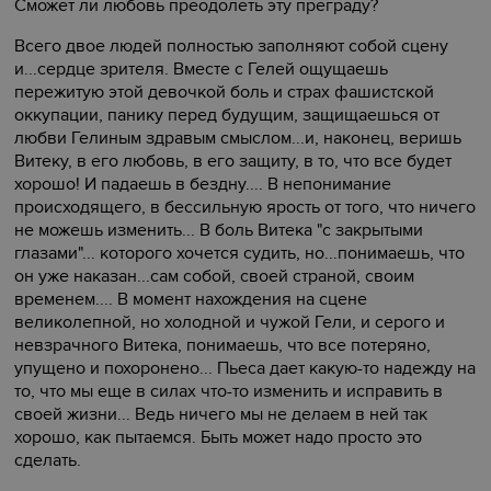
Сможет ли любовь преодолеть эту преграду?
Всего двое людей полностью заполняют собой сцену
и...сердце зрителя. Вместе с Гелей ощущаешь
пережитую этой девочкой боль и страх фашистской
оккупации, панику перед будущим, защищаешься от
любви Гелиным здравым смыслом...и, наконец, веришь
Витеку, в его любовь, в его защиту, в то, что все будет
хорошо! И падаешь в бездну.... В непонимание
происходящего, в бессильную ярость от того, что ничего
не можешь изменить... В боль Витека "с закрытыми
глазами"... которого хочется судить, но...понимаешь, что
он уже наказан...сам собой, своей страной, своим
временем.... В момент нахождения на сцене
великолепной, но холодной и чужой Гели, и серого и
невзрачного Витека, понимаешь, что все потеряно,
упущено и похоронено... Пьеса дает какую-то надежду на
то, что мы еще в силах что-то изменить и исправить в
своей жизни... Ведь ничего мы не делаем в ней так
хорошо, как пытаемся. Быть может надо просто это
сделать.