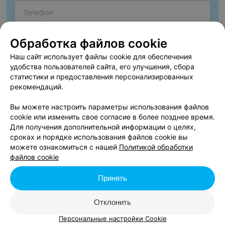
Обработка файлов cookie
Наш сайт использует файлы cookie для обеспечения
удобства пользователей сайта, его улучшения, сбора
статистики и предоставления персонализированных
рекомендаций.
Вы можете настроить параметры использования файлов
cookie или изменить свое согласие в более позднее время.
Согласен опубликовать отзыв. Подробнее об
условиях
Для получения дополнительной информации о целях,
обработки персональных данных
и
механизме реализации
сроках и порядке использования файлов cookie вы
прав
можете ознакомиться с нашей
Политикой обработки
файлов cookie
Принять
Добавить отзыв
Отклонить
Нажимая кнопку «Добавить отзыв», вы принимаете
условия
Пользовательского соглашения
Персональные настройки Cookie