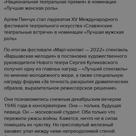
«‎Национальная театральная премия» в номинации
«‎Лучшая женская роль».
Артем Пинчук стал лауреатом XV Международного
фестиваля театрального искусства «Славянские
театральные встречи» в номинации «‎Лучшая мужская
роль».
По итогам фестиваля «‎Март-контакт — 2022» спектакль
«Варшавская мелодия» в постановке художественного
руководителя Нового театра Сергея Куликовского
получил одну из главных наград – «Лучший спектакль»
по мнению молодёжного жюри, а также специальную
награду форума «За точность раскрытия драматических
образов, выразительное режиссёрское решение».
Они познакомились снежным декабрьским вечером
1946 года в консерватории. Она — полька, будущая
певица. Он — московский студент. Оба только что
пережили ужасы войны. Кажется, ничто не в силах
помешать их чувству. Но пресловутый железный
занавес упал между ними непреодолимой стеной.