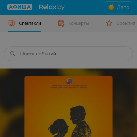
Лето
Спектакли
Концерты
События