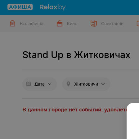
Вся афиша
Кино
Спектакли
Stand Up в Житковичах
Дата
Житковичи
В данном городе нет событий, удовлетвор