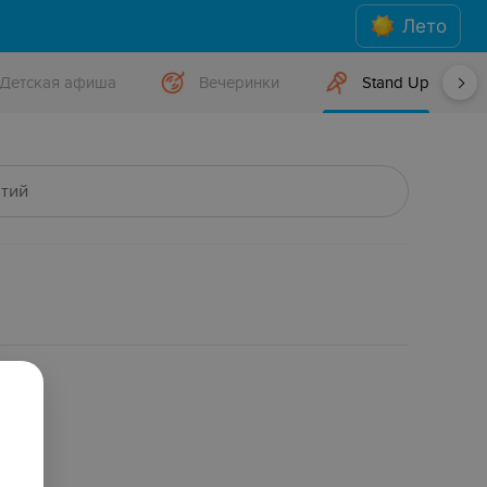
Лето
Детская афиша
Вечеринки
Stand Up