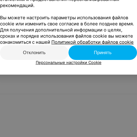
рекомендаций.
У нас не все события?
Добавить событие
Вы можете настроить параметры использования файлов
cookie или изменить свое согласие в более позднее время.
Для получения дополнительной информации о целях,
Новости проекта
Размещение рекламы
Вакансии
Публичный д
сроках и порядке использования файлов cookie вы можете
собы оплаты
Публичный договор по использованию сервиса «Афиша»
ознакомиться с нашей
Политикой обработки файлов cookie
соглашение
Написать руководителю Relax.by
Связаться по вопросам 
поддержку
Персональные настройки cookie
Обработка персональных
Отклонить
Принять
Персональные настройки Cookie