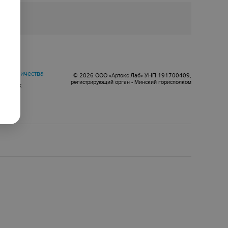
оговор
сотрудничества
© 2026 ООО «Артокс Лаб» УНП 191700409,
регистрирующий орган - Минский горисполком
 данных