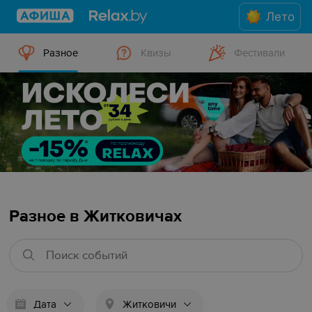
Лето
Разное
Квизы
Фестивали
Разное в Житковичах
Дата
Житковичи