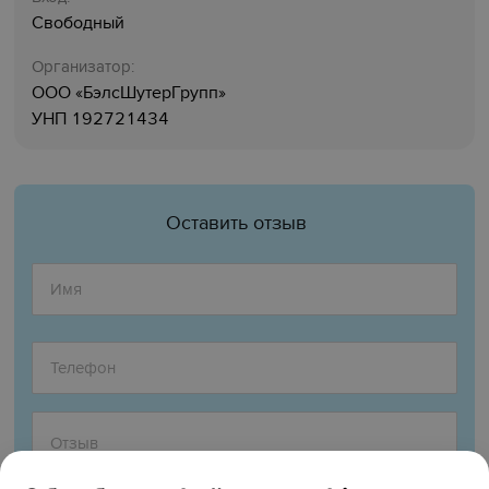
Свободный
Организатор:
ООО «БэлсШутерГрупп»
УНП 192721434
Оставить отзыв