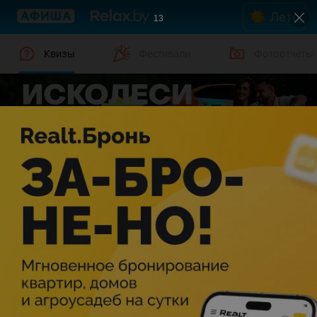
Лето
12
Квизы
Фестивали
Фотоотчеты
Квизы в Гомеле
Дата
Гомель
Жанр