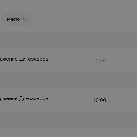
Место
ржение Динозавров
10:00
ржение Динозавров
10:00