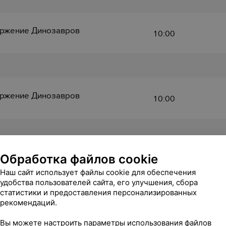
ржение Динозавров
10:00
ржение Динозавров
10:00
Обработка файлов cookie
ржение Динозавров
10:00
Наш сайт использует файлы cookie для обеспечения
удобства пользователей сайта, его улучшения, сбора
статистики и предоставления персонализированных
рекомендаций.
Вы можете настроить параметры использования файлов