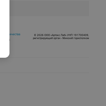
оговор
сотрудничества
© 2026 ООО «Артокс Лаб» УНП 191700409,
регистрирующий орган - Минский горисполком
 данных