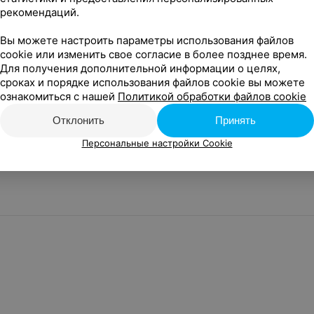
рекомендаций.
У нас не все события?
Добавить событие
Вы можете настроить параметры использования файлов
cookie или изменить свое согласие в более позднее время.
Для получения дополнительной информации о целях,
Новости проекта
Размещение рекламы
Вакансии
Публичный д
сроках и порядке использования файлов cookie вы можете
собы оплаты
Публичный договор по использованию сервиса «Афиша»
ознакомиться с нашей
Политикой обработки файлов cookie
соглашение
Написать руководителю Relax.by
Связаться по вопросам 
поддержку
Персональные настройки cookie
Обработка персональных
Отклонить
Принять
Персональные настройки Cookie