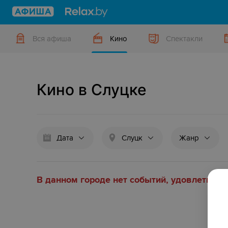
Вся афиша
Кино
Спектакли
Кино в Слуцке
Дата
Слуцк
Жанр
В данном городе нет событий, удовлетвор