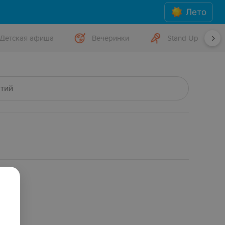
Лето
Детская афиша
Вечеринки
Stand Up