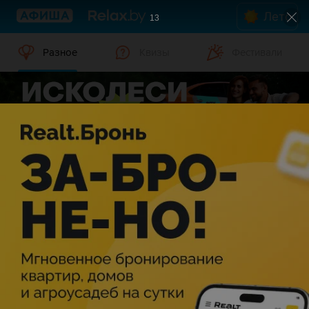
Лето
13
Разное
Квизы
Фестивали
Разное в Слуцке
Дата
Слуцк