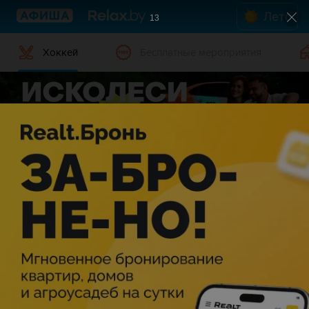
Лето
13
Хоккей
Бесплатные мероприятия
Хоккей в Несвиже
Дата
Несвиж