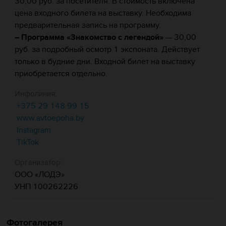
30,00 руб. за посетителя. В стоимость включена
цена входного билета на выставку. Необходима
предварительная запись на программу.
– Программа «Знакомство с легендой»
— 30,00
руб. за подробный осмотр 1 экспоната. Действует
только в будние дни. Входной билет на выставку
приобретается отдельно.
Инфолиния:
+375 29 148 99 15
www.avtoepoha.by
Instagram
TikTok
Организатор:
ООО «ЛОДЭ»
УНП 100262226
Фотогалерея