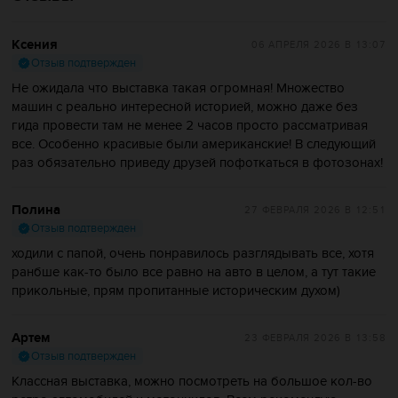
Ксения
06 АПРЕЛЯ 2026
В 13:07
Отзыв подтвержден
Не ожидала что выставка такая огромная! Множество
машин с реально интересной историей, можно даже без
гида провести там не менее 2 часов просто рассматривая
все. Особенно красивые были американские! В следующий
раз обязательно приведу друзей пофоткаться в фотозонах!
Полина
27 ФЕВРАЛЯ 2026
В 12:51
Отзыв подтвержден
ходили с папой, очень понравилось разглядывать все, хотя
ранбше как-то было все равно на авто в целом, а тут такие
прикольные, прям пропитанные историческим духом)
Артем
23 ФЕВРАЛЯ 2026
В 13:58
Отзыв подтвержден
Классная выставка, можно посмотреть на большое кол-во