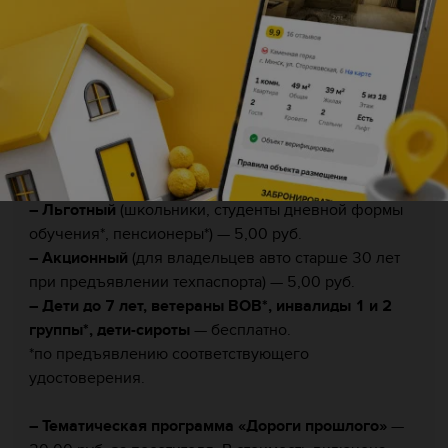
ср-вс — 11:00-18:00 (в будние дни —
Время работы:
по предварительному звонку), пн-вт — выходной
Вход:
По промокоду «АВТОСОБ» скидка 25% на
взрослый билет.
– Взрослый
— 20,00 руб.
(цена указана без скидки)
– Льготный
(школьники, студенты дневной формы
обучения*, пенсионеры*) — 5,00 руб.
– Акционный
(для владельцев авто старше 30 лет
при предъявлении техпаспорта) — 5,00 руб.
– Дети до 7 лет, ветераны ВОВ*, инвалиды 1 и 2
группы*, дети-сироты
— бесплатно.
*по предъявлению соответствующего
удостоверения.
– Тематическая программа «Дороги прошлого»
—