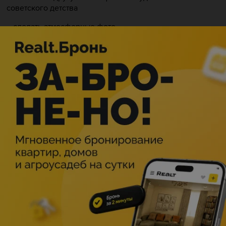
советского детства
– сделать атмосферные фото
Тематическая программа «Дороги прошлого».
Вам расскажут об истории создания каждого экспоната,
его технических характеристиках и особенностях
дизайна, а также вы сможете заглянуть внутрь ряда
автомобилей, ощутить дух эпохи, насладиться
элегантностью и стилем прошлых десятилетий!
Программа «Знакомство с легендой».
Ваш персональный доступ к одному из экспонатов на
выставке. Выберите автомобиль или мотоцикл, который
привлек ваше внимание больше всего, и наши
специалисты выкатят его за пределы ограждений, чтобы
вы могли рассмотреть его во всех деталях.
Автоэпоха — это больше, чем выставка. Здесь оживает
история.