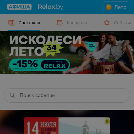
Лето
Спектакли
Концерты
События