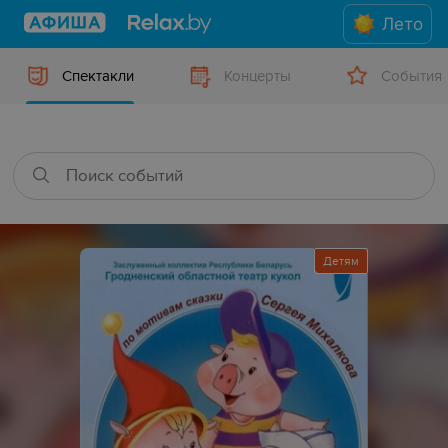
Лето
Спектакли
Концерты
События
Детям