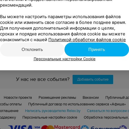
рекомендаций.
Вы можете настроить параметры использования файлов
Тип экскурсии
cookie или изменить свое согласие в более позднее время.
Для получения дополнительной информации о целях,
сроках и порядке использования файлов cookie вы можете
ознакомиться с нашей
Политикой обработки файлов cookie
яющих условиям фильтра.
Отклонить
Принять
Персональные настройки Cookie
У нас не все события?
Добавить событие
Новости проекта
Размещение рекламы
Вакансии
Публичный д
собы оплаты
Публичный договор по использованию сервиса «Афиша»
соглашение
Написать руководителю Relax.by
Связаться по вопросам 
поддержку
Персональные настройки cookie
Обработка персональных