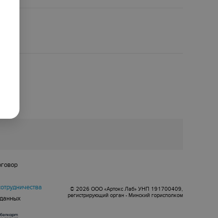
оговор
сотрудничества
© 2026 ООО «Артокс Лаб» УНП 191700409,
регистрирующий орган - Минский горисполком
 данных