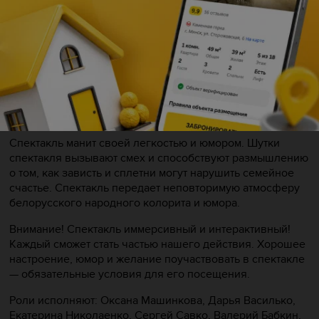
Музыкальное оформление, аранжировка — Анатолий
Кандыба.
Балетмейстер-Евгений Якуш.
Главные герои — это не простые баба и черт, это
напарники, которые заключили договор, чтобы
поссорить между собой «молодых». Но смогут ли они
выполнить это условие?
Спектакль манит своей легкостью и юмором. Шутки
спектакля вызывают смех и способствуют размышлению
о том, как зависть и сплетни могут нарушить семейное
счастье. Спектакль передает неповторимую атмосферу
белорусского народного колорита и юмора.
Внимание! Спектакль иммерсивный и интерактивный!
Каждый сможет стать частью нашего действия. Хорошее
настроение, юмор и желание поучаствовать в спектакле
— обязательные условия для его посещения.
Роли исполняют: Оксана Машинкова, Дарья Василько,
Екатерина Николаенко, Сергей Савко, Валерий Бабкин,