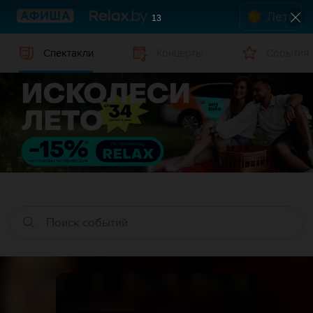
Лето
12
Спектакли
Концерты
События