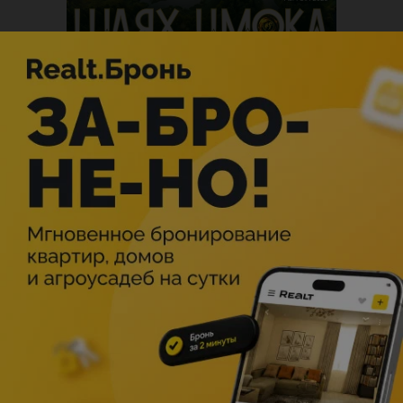
Описание
Спектакль на белорусском языке.
Гастроли Гродненского Областного Драматического
Театра.
Режиссеры-постановщики-Оксана Машинкова, Ольга
Богданович.
Художник — постановщик-Ирина Шабатенко.
Композитор-Артем Богданович.