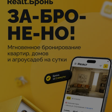
Описание
Режиссёр-постановщик — Оксана Машинкова.
Художник-постановщик — Ирина Шаботенко.
Музыкальное оформление — Анатолий Кандыба.
Балетмейстер — Евгений Якуш.
По мотивам пьесы В. Афонина «Мымрёнок и чудо в
перьях».
Живут на свете добрые и забавные Мымрики. Никто не
знает, в какой части Земли их можно встретить: так они
берегут свою снежно-сладкую жизнь, ведь «мымрить» —
означает проводить время дома. Но даже такая жизнь
однажды может наскучить… И тогда появляется мечта,
которая подталкивает любознательного Мымрёнка к