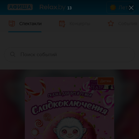
Лето
12
Спектакли
Концерты
События
Детям