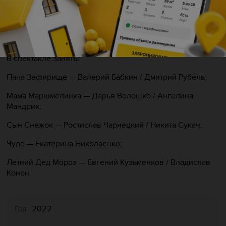
решительным шагам.
Сказка вовлекает юных зрителей в историю о том, как
важно соблюдать хорошие манеры, преодолевать страхи
и неуверенность.
В спектакле заняты:
Папа Зефирище — Валерий Бабкин / Дмитрий Рубель;
Мама Маршмелинка — Дарья Волошко / Ангелина
Мандрик;
Сын Снежок — Ростислав Чарнецкий / Никита Сукач;
Чудо — Екатерина Николаенко;
Летний Дед Мороз — Евгений Кузьменков / Владислав
Конон.
2022
Год: