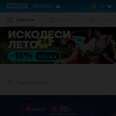
Лето
12
Спектакли
Концерты
События