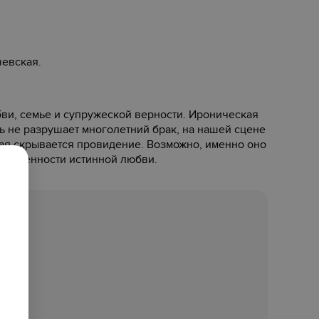
евская.
бви, семье и супружеской верности. Ироническая
ть не разрушает многолетний брак, на нашей сцене
ая скрывается провидение. Возможно, именно оно
ния ценности истинной любви.