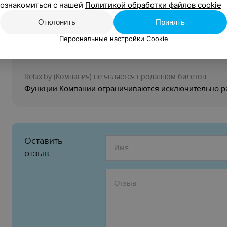
ознакомиться с нашей
Политикой обработки файлов cookie
Организатор:
Отклонить
Принять
Учреждение культуры «Могилевский областной театр 
Персональные настройки Cookie
Марцинкевича (г. Бобруйск)»
УНП 700005829
Relaх.by (Компания) не является продавцом билетов:
Функции Компании ограничиваются исключительно 
Оставить
отзыв