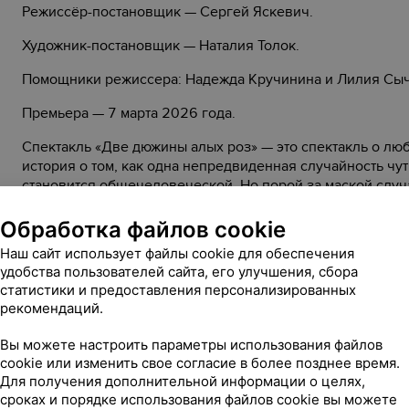
Режиссёр-постановщик — Сергей Яскевич.
Художник-постановщик — Наталия Толок.
Помощники режиссера: Надежда Кручинина и Лилия Сыч
Премьера — 7 марта 2026 года.
Спектакль «Две дюжины алых роз» — это спектакль о лю
история о том, как одна непредвиденная случайность чу
становится общечеловеческой. Но порой за маской случ
и направит героев спектакля на путь очищения и осозна
Обработка файлов cookie
Наш сайт использует файлы cookie для обеспечения
удобства пользователей сайта, его улучшения, сбора
2026
Год:
статистики и предоставления персонализированных
рекомендаций.
1 ч 30 мин, с антрактом
Длительность:
Вы можете настроить параметры использования файлов
Стоимость билетов:
cookie или изменить свое согласие в более позднее время.
15,00 — 20,00 руб.
Для получения дополнительной информации о целях,
сроках и порядке использования файлов cookie вы можете
12+
Возрастное ограничение: