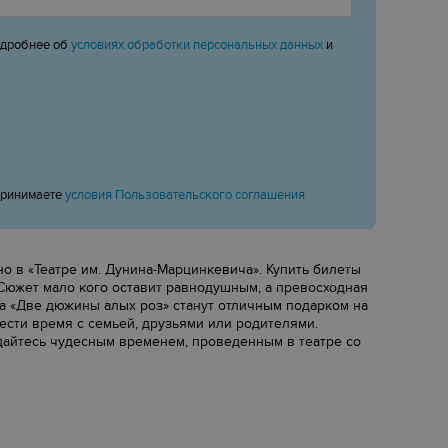
одробнее об
условиях обработки персональных данных
и
принимаете
условия Пользовательского соглашения
 в «‎Театре им. Дунина-Марцинкевича»‎. Купить билеты
 Сюжет мало кого оставит равнодушным, а превосходная
а «‎Две дюжины алых роз»‎ станут отличным подарком на
сти время с семьей, друзьями или родителями.
ждайтесь чудесным временем, проведенным в театре со