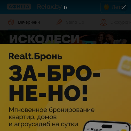
Лето
13
Вечеринки
Stand Up
Экскурси
Вечеринки в Бобруйске
Дата
Бобруйск