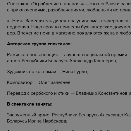
Спектакль «Ограбление в полночь»
—
это весёлая и зан
с приключениями, разоблачениями, любовными история
«…Ночь. Заместитель директора универмага задержался н
недостача. Надо срочно привести бухгалтерские докуме
вор. В течение ночи в магазине появляются жена и люб
Авторская группа спектакля:
Режиссер-постановщик
—
лауреат специальной премии П
артист Республики Беларусь Александр Кашперов;
Художник по костюмам
—
Нина Гурло;
Композитор
—
Олег Залётнев;
Перевод с сербского и стихи
—
Владимир Константинов и
В спектакле заняты:
Заслуженный артист Республики Беларусь Александр Ка
Беларусь Ирина Нарбекова;