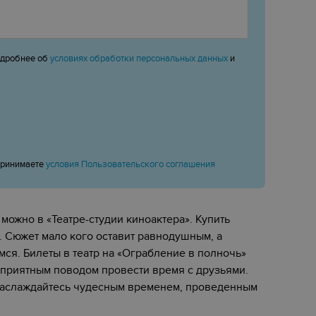
одробнее об
условиях обработки персональных данных
и
принимаете
условия Пользовательского соглашения
 можно в «Театре-студии киноактера». Купить
с. Сюжет мало кого оставит равнодушным, а
я. Билеты в театр на «‎Ограбление в полночь»‎
 приятным поводом провести время с друзьями.
и наслаждайтесь чудесным временем, проведенным