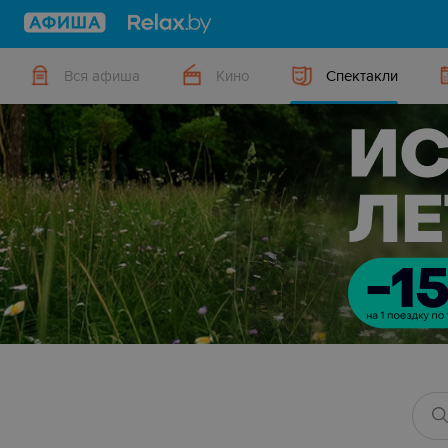
Вся афиша
Кино
Спектакли