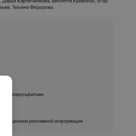
, Дарья Карпеченкова, Виолетта Кривонос, Егор
вьёв, Татьяна Фёдорова.
ия «Беларусьфильм»
размещением рекламной информации