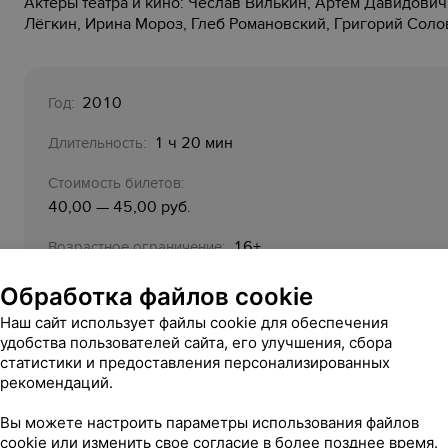
Актеры театра и кино: Чеслав Вилькин, Артём Давидович
Лёгкин, Ирина Мороз, Глеб Романовский, Григорий Соло
2010
Год:
1 ч 20 мин
Длительность:
Стоимость билетов:
40,00 — 45,00 руб.
16+
Возрастное ограничение:
Организатор:
Обработка файлов cookie
Театр-студия киноактёра УП «Национальная киностуд
Наш сайт использует файлы cookie для обеспечения
УНП 100230427
удобства пользователей сайта, его улучшения, сбора
статистики и предоставления персонализированных
Relaх.by (Компания) не является продавцом билетов:
рекомендаций.
Функции Компании ограничиваются исключительно 
Вы можете настроить параметры использования файлов
cookie или изменить свое согласие в более позднее время.